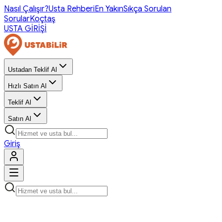
Nasıl Çalışır?
Usta Rehberi
En Yakın
Sıkça Sorulan
Sorular
Koçtaş
USTA GİRİŞİ
Ustadan Teklif Al
Hızlı Satın Al
Teklif Al
Satın Al
Giriş