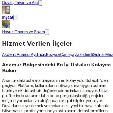
Duvar, Tavan ve Alçı
İnşaat
Havuz Onarım ve Bakım
Hizmet Verilen İlçeler
Akdeniz
Anamur
Aydıncık
Bozyazı
Çamlıyayla
Erdemli
Gülnar
Mezi
Anamur Bölgesindeki En İyi Ustaları Kolayca
Bulun
Anamur’daki ustalara ulaşmanın en kolay yolu Ustabilir’den
geçiyor. Platform, kullanıcıların ihtiyaçlarına uygun ustaları
listeleyerek detaylı bir değerlendirme imkanı sunuyor. Usta
profillerinde ustanın daha önce gerçekleştirdiği projeler,
müşteri yorumları ve aldığı puanlar gibi bilgiler yer alıyor.
Duvarlarınızı yenilemek ve mekanınıza yeni bir hava katmak
istiyorsanız, profesyonel boya ustalarının detaylı profillerini