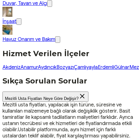
Duvar, Tavan ve Alçı
İnşaat
Havuz Onarım ve Bakım
Hizmet Verilen İlçeler
Akdeniz
Anamur
Aydıncık
Bozyazı
Çamlıyayla
Erdemli
Gülnar
Mezi
Sıkça Sorulan Sorular
Mezitli Usta Fiyatları Neye Göre Değişir?
Mezitli usta fiyatları, yapılacak işin türüne, süresine ve
kullanılan malzemeye bağlı olarak değişiklik gösterir. Basit
tamiratlar ile kapsamlı tadilatların maliyetleri farklıdır. Ayrıca
ustanın tecrübesi ve ek hizmetleri de fiyatlandırmada etkili
olabilir.Ustabilir platformunda, aynı hizmet için farklı
ustalardan teklif alabilir, fiyat karşılaştırması yapabilirsiniz.