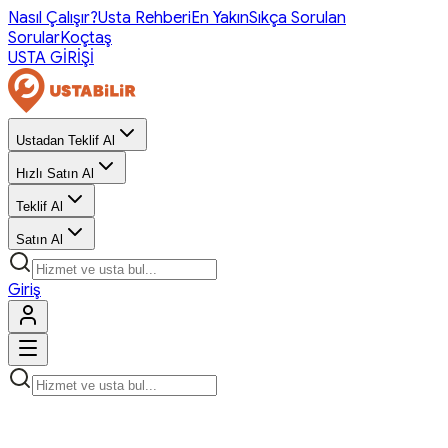
Nasıl Çalışır?
Usta Rehberi
En Yakın
Sıkça Sorulan
Sorular
Koçtaş
USTA GİRİŞİ
Ustadan Teklif Al
Hızlı Satın Al
Teklif Al
Satın Al
Giriş