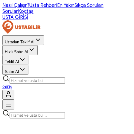
Nasıl Çalışır?
Usta Rehberi
En Yakın
Sıkça Sorulan
Sorular
Koçtaş
USTA GİRİŞİ
Ustadan Teklif Al
Hızlı Satın Al
Teklif Al
Satın Al
Giriş