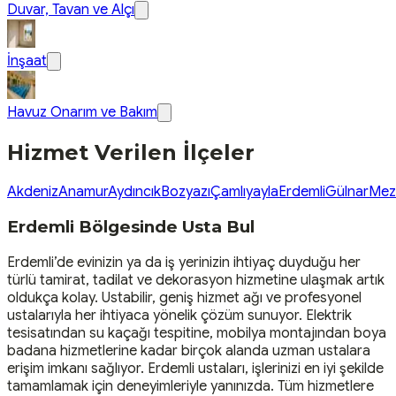
Duvar, Tavan ve Alçı
İnşaat
Havuz Onarım ve Bakım
Hizmet Verilen İlçeler
Akdeniz
Anamur
Aydıncık
Bozyazı
Çamlıyayla
Erdemli
Gülnar
Mezi
Erdemli Bölgesinde Usta Bul
Erdemli’de evinizin ya da iş yerinizin ihtiyaç duyduğu her
türlü tamirat, tadilat ve dekorasyon hizmetine ulaşmak artık
oldukça kolay. Ustabilir, geniş hizmet ağı ve profesyonel
ustalarıyla her ihtiyaca yönelik çözüm sunuyor. Elektrik
tesisatından su kaçağı tespitine, mobilya montajından boya
badana hizmetlerine kadar birçok alanda uzman ustalara
erişim imkanı sağlıyor. Erdemli ustaları, işlerinizi en iyi şekilde
tamamlamak için deneyimleriyle yanınızda. Tüm hizmetlere