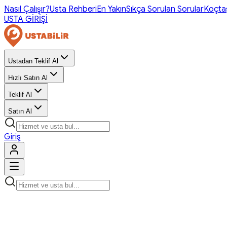
Nasıl Çalışır?
Usta Rehberi
En Yakın
Sıkça Sorulan Sorular
Koçta
USTA GİRİŞİ
Ustadan Teklif Al
Hızlı Satın Al
Teklif Al
Satın Al
Giriş