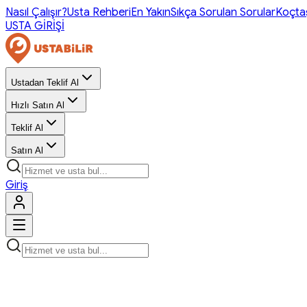
Nasıl Çalışır?
Usta Rehberi
En Yakın
Sıkça Sorulan Sorular
Koçta
USTA GİRİŞİ
Ustadan Teklif Al
Hızlı Satın Al
Teklif Al
Satın Al
Giriş