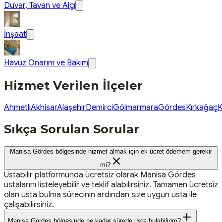
Duvar, Tavan ve Alçı
İnşaat
Havuz Onarım ve Bakım
Hizmet Verilen İlçeler
Ahmetli
Akhisar
Alaşehir
Demirci
Gölmarmara
Gördes
Kırkağaç
K
Sıkça Sorulan Sorular
Manisa Gördes bölgesinde hizmet almak için ek ücret ödemem gerekir
mi?
Ustabilir platformunda ücretsiz olarak Manisa Gördes
ustalarını listeleyebilir ve teklif alabilirsiniz. Tamamen ücretsiz
olan usta bulma sürecinin ardından size uygun usta ile
çalışabilirsiniz.
Manisa Gördes bölgesinde ne kadar sürede usta bulabilirim?