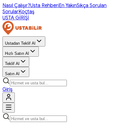
Nasıl Çalışır?
Usta Rehberi
En Yakın
Sıkça Sorulan
Sorular
Koçtaş
USTA GİRİŞİ
Ustadan Teklif Al
Hızlı Satın Al
Teklif Al
Satın Al
Giriş