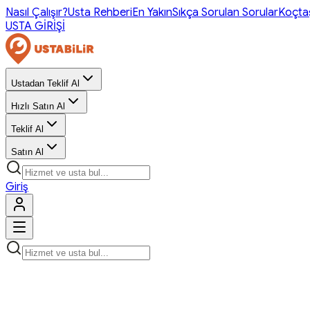
Nasıl Çalışır?
Usta Rehberi
En Yakın
Sıkça Sorulan Sorular
Koçta
USTA GİRİŞİ
Ustadan Teklif Al
Hızlı Satın Al
Teklif Al
Satın Al
Giriş