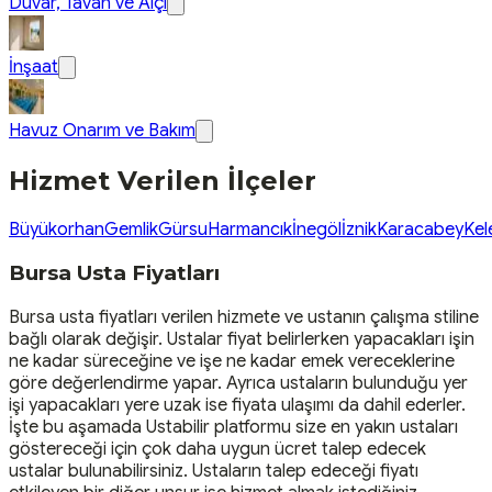
Duvar, Tavan ve Alçı
İnşaat
Havuz Onarım ve Bakım
Hizmet Verilen İlçeler
Büyükorhan
Gemlik
Gürsu
Harmancık
İnegöl
İznik
Karacabey
Kel
Bursa Usta Fiyatları
Bursa usta fiyatları verilen hizmete ve ustanın çalışma stiline
bağlı olarak değişir. Ustalar fiyat belirlerken yapacakları işin
ne kadar süreceğine ve işe ne kadar emek vereceklerine
göre değerlendirme yapar. Ayrıca ustaların bulunduğu yer
işi yapacakları yere uzak ise fiyata ulaşımı da dahil ederler.
İşte bu aşamada Ustabilir platformu size en yakın ustaları
göstereceği için çok daha uygun ücret talep edecek
ustalar bulunabilirsiniz. Ustaların talep edeceği fiyatı