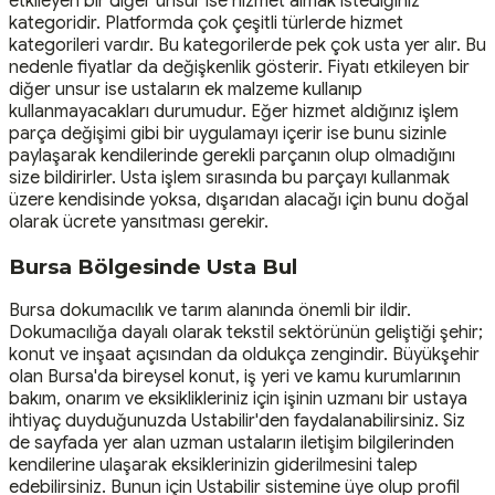
etkileyen bir diğer unsur ise hizmet almak istediğiniz
kategoridir. Platformda çok çeşitli türlerde hizmet
kategorileri vardır. Bu kategorilerde pek çok usta yer alır. Bu
nedenle fiyatlar da değişkenlik gösterir. Fiyatı etkileyen bir
diğer unsur ise ustaların ek malzeme kullanıp
kullanmayacakları durumudur. Eğer hizmet aldığınız işlem
parça değişimi gibi bir uygulamayı içerir ise bunu sizinle
paylaşarak kendilerinde gerekli parçanın olup olmadığını
size bildirirler. Usta işlem sırasında bu parçayı kullanmak
üzere kendisinde yoksa, dışarıdan alacağı için bunu doğal
olarak ücrete yansıtması gerekir.
Bursa Bölgesinde Usta Bul
Bursa dokumacılık ve tarım alanında önemli bir ildir.
Dokumacılığa dayalı olarak tekstil sektörünün geliştiği şehir;
konut ve inşaat açısından da oldukça zengindir. Büyükşehir
olan Bursa'da bireysel konut, iş yeri ve kamu kurumlarının
bakım, onarım ve eksiklikleriniz için işinin uzmanı bir ustaya
ihtiyaç duyduğunuzda Ustabilir'den faydalanabilirsiniz. Siz
de sayfada yer alan uzman ustaların iletişim bilgilerinden
kendilerine ulaşarak eksiklerinizin giderilmesini talep
edebilirsiniz. Bunun için Ustabilir sistemine üye olup profil