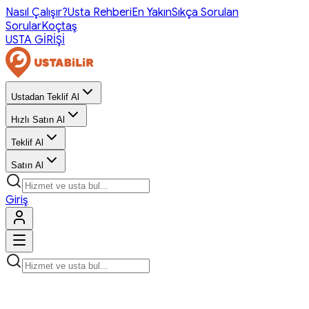
Nasıl Çalışır?
Usta Rehberi
En Yakın
Sıkça Sorulan
Sorular
Koçtaş
USTA GİRİŞİ
Ustadan Teklif Al
Hızlı Satın Al
Teklif Al
Satın Al
Giriş