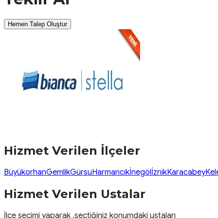
Hemen Talep Oluştur
Hizmet Verilen İlçeler
Büyükorhan
Gemlik
Gürsu
Harmancık
İnegöl
İznik
Karacabey
Kel
Hizmet Verilen Ustalar
İlçe seçimi yaparak ,seçtiğiniz konumdaki ustaları