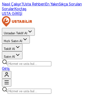
Nasıl Çalışır?
Usta Rehberi
En Yakın
Sıkça Sorulan
Sorular
Koçtaş
USTA GİRİŞİ
Ustadan Teklif Al
Hızlı Satın Al
Teklif Al
Satın Al
Giriş