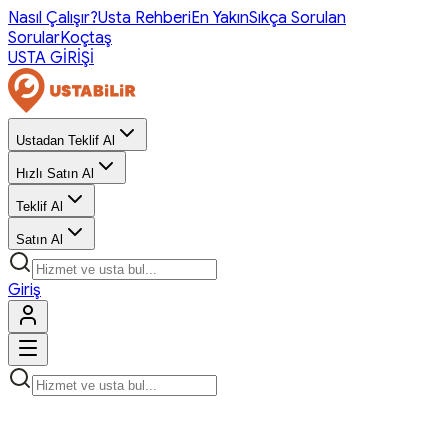
Nasıl Çalışır?
Usta Rehberi
En Yakın
Sıkça Sorulan
Sorular
Koçtaş
USTA GİRİŞİ
Ustadan Teklif Al
Hızlı Satın Al
Teklif Al
Satın Al
Giriş