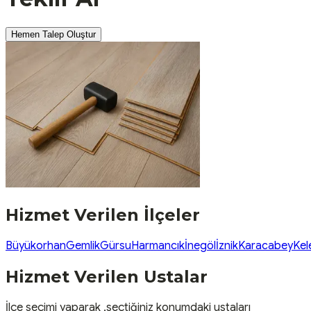
Hemen Talep Oluştur
Hizmet Verilen İlçeler
Büyükorhan
Gemlik
Gürsu
Harmancık
İnegöl
İznik
Karacabey
Kel
Hizmet Verilen Ustalar
İlçe seçimi yaparak ,seçtiğiniz konumdaki ustaları