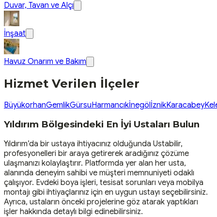
Duvar, Tavan ve Alçı
İnşaat
Havuz Onarım ve Bakım
Hizmet Verilen İlçeler
Büyükorhan
Gemlik
Gürsu
Harmancık
İnegöl
İznik
Karacabey
Kel
Yıldırım Bölgesindeki En İyi Ustaları Bulun
Yıldırım’da bir ustaya ihtiyacınız olduğunda Ustabilir,
profesyonelleri bir araya getirerek aradığınız çözüme
ulaşmanızı kolaylaştırır. Platformda yer alan her usta,
alanında deneyim sahibi ve müşteri memnuniyeti odaklı
çalışıyor. Evdeki boya işleri, tesisat sorunları veya mobilya
montajı gibi ihtiyaçlarınız için en uygun ustayı seçebilirsiniz.
Ayrıca, ustaların önceki projelerine göz atarak yaptıkları
işler hakkında detaylı bilgi edinebilirsiniz.