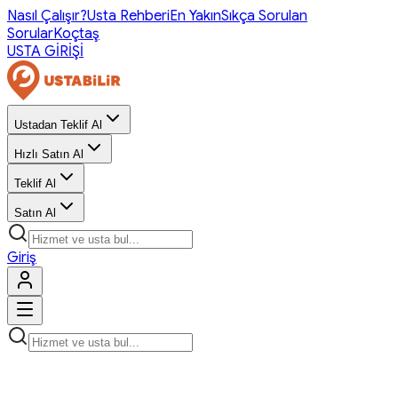
Nasıl Çalışır?
Usta Rehberi
En Yakın
Sıkça Sorulan
Sorular
Koçtaş
USTA GİRİŞİ
Ustadan Teklif Al
Hızlı Satın Al
Teklif Al
Satın Al
Giriş