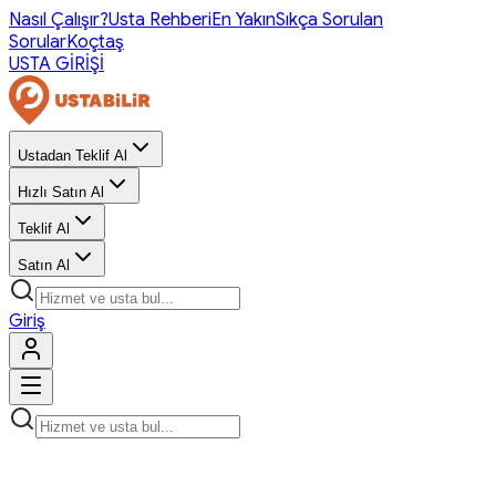
Nasıl Çalışır?
Usta Rehberi
En Yakın
Sıkça Sorulan
Sorular
Koçtaş
USTA GİRİŞİ
Ustadan Teklif Al
Hızlı Satın Al
Teklif Al
Satın Al
Giriş