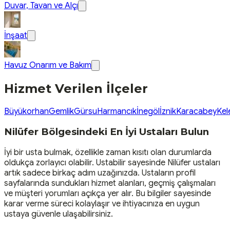
Duvar, Tavan ve Alçı
İnşaat
Havuz Onarım ve Bakım
Hizmet Verilen İlçeler
Büyükorhan
Gemlik
Gürsu
Harmancık
İnegöl
İznik
Karacabey
Kel
Nilüfer Bölgesindeki En İyi Ustaları Bulun
İyi bir usta bulmak, özellikle zaman kısıtı olan durumlarda
oldukça zorlayıcı olabilir. Ustabilir sayesinde Nilüfer ustaları
artık sadece birkaç adım uzağınızda. Ustaların profil
sayfalarında sundukları hizmet alanları, geçmiş çalışmaları
ve müşteri yorumları açıkça yer alır. Bu bilgiler sayesinde
karar verme süreci kolaylaşır ve ihtiyacınıza en uygun
ustaya güvenle ulaşabilirsiniz.