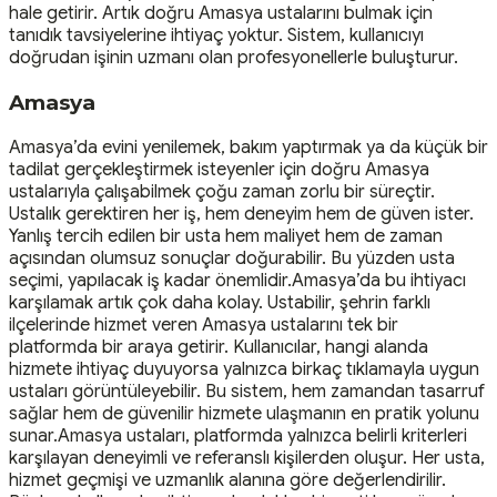
hale getirir. Artık doğru Amasya ustalarını bulmak için
tanıdık tavsiyelerine ihtiyaç yoktur. Sistem, kullanıcıyı
doğrudan işinin uzmanı olan profesyonellerle buluşturur.
Amasya
Amasya’da evini yenilemek, bakım yaptırmak ya da küçük bir
tadilat gerçekleştirmek isteyenler için doğru Amasya
ustalarıyla çalışabilmek çoğu zaman zorlu bir süreçtir.
Ustalık gerektiren her iş, hem deneyim hem de güven ister.
Yanlış tercih edilen bir usta hem maliyet hem de zaman
açısından olumsuz sonuçlar doğurabilir. Bu yüzden usta
seçimi, yapılacak iş kadar önemlidir.Amasya’da bu ihtiyacı
karşılamak artık çok daha kolay. Ustabilir, şehrin farklı
ilçelerinde hizmet veren Amasya ustalarını tek bir
platformda bir araya getirir. Kullanıcılar, hangi alanda
hizmete ihtiyaç duyuyorsa yalnızca birkaç tıklamayla uygun
ustaları görüntüleyebilir. Bu sistem, hem zamandan tasarruf
sağlar hem de güvenilir hizmete ulaşmanın en pratik yolunu
sunar.Amasya ustaları, platformda yalnızca belirli kriterleri
karşılayan deneyimli ve referanslı kişilerden oluşur. Her usta,
hizmet geçmişi ve uzmanlık alanına göre değerlendirilir.