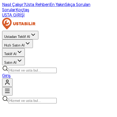
Nasıl Çalışır?
Usta Rehberi
En Yakın
Sıkça Sorulan
Sorular
Koçtaş
USTA GİRİŞİ
Ustadan Teklif Al
Hızlı Satın Al
Teklif Al
Satın Al
Giriş