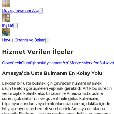
Duvar, Tavan ve Alçı
İnşaat
Havuz Onarım ve Bakım
Hizmet Verilen İlçeler
Göynücek
Gümüşhacıköy
Hamamözü
Merkez
Merzifon
Suluova
Amasya’da Usta Bulmanın En Kolay Yolu
Eskiden bir usta bulmak için çevreden numara istemek,
uzun telefon görüşmeleri yapmak gerekirdi. Artık bu sürecin
yerini dijital kolaylık aldı. Ustabilir ile Amasya usta bulma
süreci çok daha hızlı ve güvenli hale geldi. Kullanıcılar,
bilgisayarlarından veya telefonlarından birkaç dakika içinde
ihtiyaç duydukları hizmeti verebilecek Amasya ustalarına
ulaşabilir.Platform, yalnızca profesyonel değil aynı zamanda