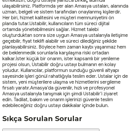
etmeksizin, doğru ustaya yalnızca birkaç adımda
ulaşabilirsiniz. Platformda yer alan Amasya ustaları, alanında
uzman, belgeli ve sistem tarafından onaylanmış kişilerdir.
Her biri, hizmet kalitesini ve müşteri memnuniyetini ön
planda tutar.Ustabilir, kullanıcıların tüm süreci dijital
ortamda yönetebilmesini sağlar. Hizmet talebi
oluşturduktan sonra size uygun Amasya ustalarıyla iletişime
geçebilir, fiyat teklifi alabilir ve süreci dilediğiniz şekilde
planlayabilirsiniz. Böylece hem zaman kaybı yaşanmaz hem
de beklenmedik sorunlarla karşılaşma riski ortadan
kalkar.İster küçük bir onarım, ister kapsamlı bir yenileme
projesi olsun, Ustabilir doğru ustayı bulmanın en kolay
yoludur. Kullanıcılar, platformun sunduğu güvenli altyapı
sayesinde işleri gönül rahatlığıyla teslim eder. Ustalar için de
sistem, yeni müşterilere ulaşma ve hizmetlerini sergileme
fırsatı yaratır.Amasya’da güvenilir, hızlı ve profesyonel
Amasya ustalarıyla tanışmak için şimdi Ustabilir’i ziyaret
edin. Tadilat, bakım ve onarım işlerinizi güvenle teslim
edebileceğiniz doğru ustayı dakikalar içinde bulun.
Sıkça Sorulan Sorular