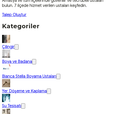
Amasya
ve tüm ilçelerinde güvenilir ve tecrübeli ustaları
bulun.
7 ilçede hizmet verilen ustaları keşfedin.
Talep Oluştur
Kategoriler
Çilingir
Boya ve Badana
Bianca Stella Boyama Ustaları
Yer Döşeme ve Kaplama
Su Tesisatı