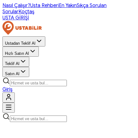
Nasıl Çalışır?
Usta Rehberi
En Yakın
Sıkça Sorulan
Sorular
Koçtaş
USTA GİRİŞİ
Ustadan Teklif Al
Hızlı Satın Al
Teklif Al
Satın Al
Giriş