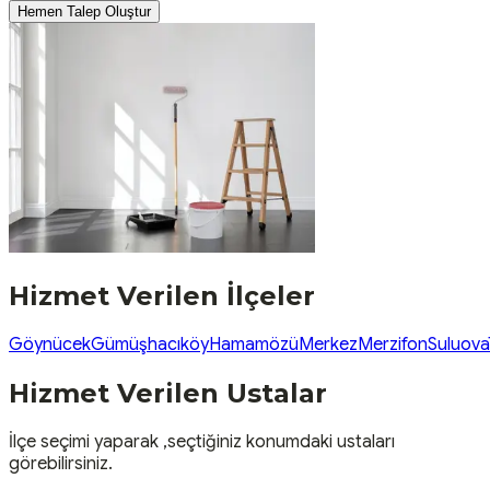
Hemen Talep Oluştur
Hizmet Verilen İlçeler
Göynücek
Gümüşhacıköy
Hamamözü
Merkez
Merzifon
Suluova
Hizmet Verilen Ustalar
İlçe seçimi yaparak ,seçtiğiniz konumdaki ustaları
görebilirsiniz.