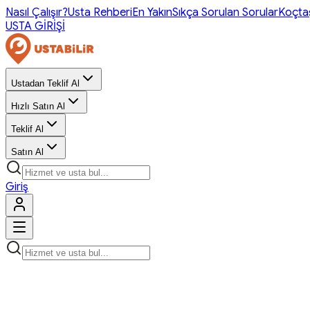
Nasıl Çalışır?
Usta Rehberi
En Yakın
Sıkça Sorulan Sorular
Koçta
USTA GİRİŞİ
Ustadan Teklif Al
Hızlı Satın Al
Teklif Al
Satın Al
Giriş