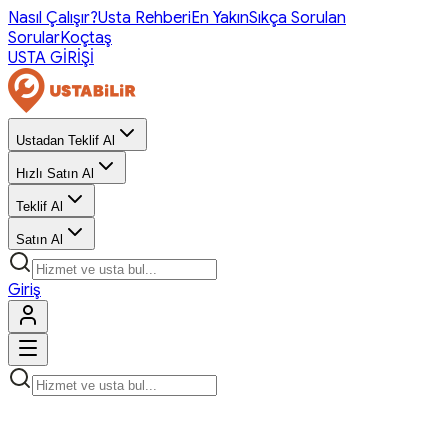
Nasıl Çalışır?
Usta Rehberi
En Yakın
Sıkça Sorulan
Sorular
Koçtaş
USTA GİRİŞİ
Ustadan Teklif Al
Hızlı Satın Al
Teklif Al
Satın Al
Giriş