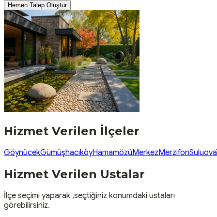
Hemen Talep Oluştur
Hizmet Verilen İlçeler
Göynücek
Gümüşhacıköy
Hamamözü
Merkez
Merzifon
Suluova
Hizmet Verilen Ustalar
İlçe seçimi yaparak ,seçtiğiniz konumdaki ustaları
görebilirsiniz.