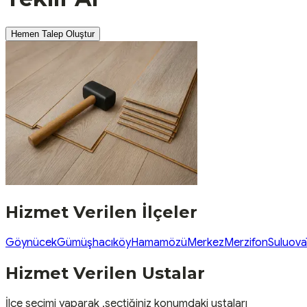
Hemen Talep Oluştur
Hizmet Verilen İlçeler
Göynücek
Gümüşhacıköy
Hamamözü
Merkez
Merzifon
Suluova
Hizmet Verilen Ustalar
İlçe seçimi yaparak ,seçtiğiniz konumdaki ustaları