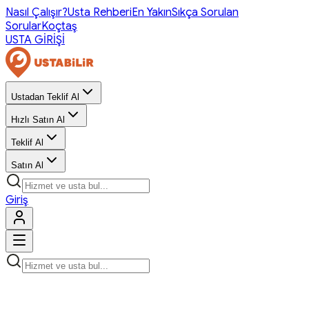
Nasıl Çalışır?
Usta Rehberi
En Yakın
Sıkça Sorulan
Sorular
Koçtaş
USTA GİRİŞİ
Ustadan Teklif Al
Hızlı Satın Al
Teklif Al
Satın Al
Giriş