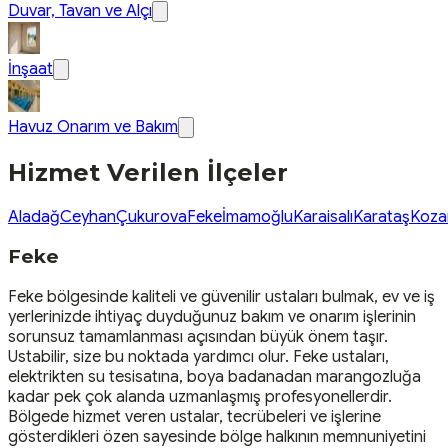
Duvar, Tavan ve Alçı
İnşaat
Havuz Onarım ve Bakım
Hizmet Verilen İlçeler
Aladağ
Ceyhan
Çukurova
Feke
İmamoğlu
Karaisalı
Karataş
Koza
Feke
Feke bölgesinde kaliteli ve güvenilir ustaları bulmak, ev ve iş
yerlerinizde ihtiyaç duyduğunuz bakım ve onarım işlerinin
sorunsuz tamamlanması açısından büyük önem taşır.
Ustabilir, size bu noktada yardımcı olur. Feke ustaları,
elektrikten su tesisatına, boya badanadan marangozluğa
kadar pek çok alanda uzmanlaşmış profesyonellerdir.
Bölgede hizmet veren ustalar, tecrübeleri ve işlerine
gösterdikleri özen sayesinde bölge halkının memnuniyetini