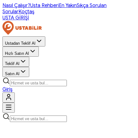
Nasıl Çalışır?
Usta Rehberi
En Yakın
Sıkça Sorulan
Sorular
Koçtaş
USTA GİRİŞİ
Ustadan Teklif Al
Hızlı Satın Al
Teklif Al
Satın Al
Giriş