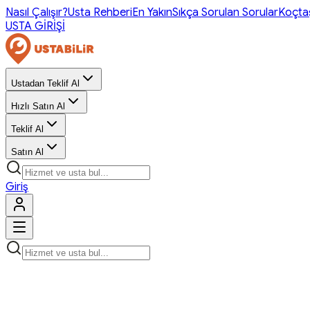
Nasıl Çalışır?
Usta Rehberi
En Yakın
Sıkça Sorulan Sorular
Koçta
USTA GİRİŞİ
Ustadan Teklif Al
Hızlı Satın Al
Teklif Al
Satın Al
Giriş