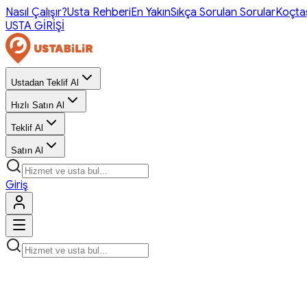
Nasıl Çalışır?
Usta Rehberi
En Yakın
Sıkça Sorulan Sorular
Koçta
USTA GİRİŞİ
Ustadan Teklif Al
Hızlı Satın Al
Teklif Al
Satın Al
Giriş