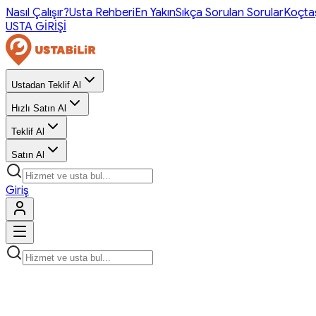
Nasıl Çalışır?
Usta Rehberi
En Yakın
Sıkça Sorulan Sorular
Koçta
USTA GİRİŞİ
Ustadan Teklif Al
Hızlı Satın Al
Teklif Al
Satın Al
Giriş