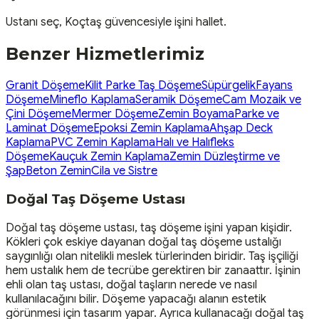
Ustanı seç, Koçtaş güvencesiyle işini hallet.
Benzer Hizmetlerimiz
Granit Döşeme
Kilit Parke Taş Döşeme
Süpürgelik
Fayans
Döşeme
Mineflo Kaplama
Seramik Döşeme
Cam Mozaik ve
Çini Döşeme
Mermer Döşeme
Zemin Boyama
Parke ve
Laminat Döşeme
Epoksi Zemin Kaplama
Ahşap Deck
Kaplama
PVC Zemin Kaplama
Halı ve Halıfleks
Döşeme
Kauçuk Zemin Kaplama
Zemin Düzleştirme ve
Şap
Beton Zemin
Cila ve Sistre
Doğal Taş Döşeme Ustası
Doğal taş döşeme ustası, taş döşeme işini yapan kişidir.
Kökleri çok eskiye dayanan doğal taş döşeme ustalığı
saygınlığı olan nitelikli meslek türlerinden biridir. Taş işçiliği
hem ustalık hem de tecrübe gerektiren bir zanaattır. İşinin
ehli olan taş ustası, doğal taşların nerede ve nasıl
kullanılacağını bilir. Döşeme yapacağı alanın estetik
görünmesi için tasarım yapar. Ayrıca kullanacağı doğal taş