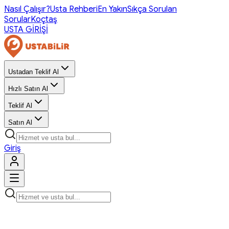
Nasıl Çalışır?
Usta Rehberi
En Yakın
Sıkça Sorulan
Sorular
Koçtaş
USTA GİRİŞİ
Ustadan Teklif Al
Hızlı Satın Al
Teklif Al
Satın Al
Giriş