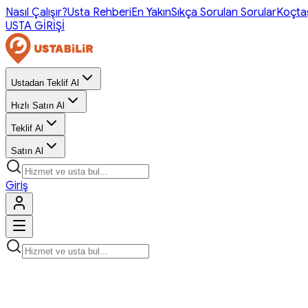
Nasıl Çalışır?
Usta Rehberi
En Yakın
Sıkça Sorulan Sorular
Koçta
USTA GİRİŞİ
Ustadan Teklif Al
Hızlı Satın Al
Teklif Al
Satın Al
Giriş