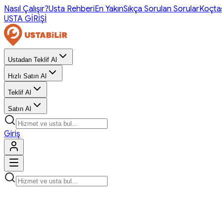
Nasıl Çalışır?
Usta Rehberi
En Yakın
Sıkça Sorulan Sorular
Koçta
USTA GİRİŞİ
Ustadan Teklif Al
Hızlı Satın Al
Teklif Al
Satın Al
Giriş