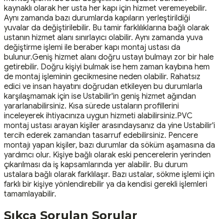
kaynaklı olarak her usta her kapı için hizmet veremeyebilir.
Aynı zamanda bazı durumlarda kapıların yerleştirildiği
yuvalar da değiştirilebilir. Bu tamir farklılıklarına bağlı olarak
ustanın hizmet alanı sınırlayıcı olabilir. Aynı zamanda yuva
değiştirme işlemi ile beraber kapı montaj ustası da
bulunur.Geniş hizmet alanı doğru ustayı bulmayı zor bir hale
getirebilir. Doğru kişiyi bulmak ise hem zaman kaybına hem
de montaj işleminin gecikmesine neden olabilir. Rahatsız
edici ve insan hayatını doğrudan etkileyen bu durumlarla
karşılaşmamak için ise Ustabilir'in geniş hizmet ağından
yararlanabilirsiniz. Kısa sürede ustaların profillerini
inceleyerek ihtiyacınıza uygun hizmeti alabilirsiniz.PVC
montaj ustası arayan kişiler arasındaysanız da yine Ustabilir'i
tercih ederek zamandan tasarruf edebilirsiniz. Pencere
montajı yapan kişiler, bazı durumlar da söküm aşamasına da
yardımcı olur. Kişiye bağlı olarak eski pencerelerin yerinden
çıkarılması da iş kapsamlarında yer alabilir. Bu durum
ustalara bağlı olarak farklılaşır. Bazı ustalar, sökme işlemi için
farklı bir kişiye yönlendirebilir ya da kendisi gerekli işlemleri
tamamlayabilir.
Sıkça Sorulan Sorular