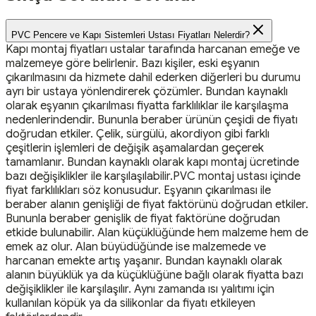
PVC Pencere ve Kapı Sistemleri Ustası Fiyatları Nelerdir?
Kapı montaj fiyatları ustalar tarafında harcanan emeğe ve
malzemeye göre belirlenir. Bazı kişiler, eski eşyanın
çıkarılmasını da hizmete dahil ederken diğerleri bu durumu
ayrı bir ustaya yönlendirerek çözümler. Bundan kaynaklı
olarak eşyanın çıkarılması fiyatta farklılıklar ile karşılaşma
nedenlerindendir. Bununla beraber ürünün çeşidi de fiyatı
doğrudan etkiler. Çelik, sürgülü, akordiyon gibi farklı
çeşitlerin işlemleri de değişik aşamalardan geçerek
tamamlanır. Bundan kaynaklı olarak kapı montaj ücretinde
bazı değişiklikler ile karşılaşılabilir.PVC montaj ustası içinde
fiyat farklılıkları söz konusudur. Eşyanın çıkarılması ile
beraber alanın genişliği de fiyat faktörünü doğrudan etkiler.
Bununla beraber genişlik de fiyat faktörüne doğrudan
etkide bulunabilir. Alan küçüklüğünde hem malzeme hem de
emek az olur. Alan büyüdüğünde ise malzemede ve
harcanan emekte artış yaşanır. Bundan kaynaklı olarak
alanın büyüklük ya da küçüklüğüne bağlı olarak fiyatta bazı
değişiklikler ile karşılaşılır. Aynı zamanda ısı yalıtımı için
kullanılan köpük ya da silikonlar da fiyatı etkileyen