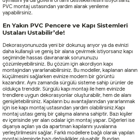
uymasını ya da güvenli ortamı desteklemesini istiyorsanız
PVC montaj ustasından yardım alarak yenileme
yapabilirsiniz.
En Yakın PVC Pencere ve Kapı Sistemleri
Ustaları Ustabilir’de!
Dekorasyonunuzda yeni bir dokunuş arıyor ya da evinizi
daha kullanışlı ve geniş bir alana çevirmek istiyorsanız kapı
seçiminde hassas davranarak sorununuzu
çözümleyebilirsiniz. Bu çözüm için akordiyon kapı
montajından yararlanabilirsiniz. Bu modeller, kaplanan alanın
küçülmesini sağlarken evinize modern bir görüntü
kazandırır. Aynı zamanda sürgülü sisteme sahip ürünler de
oldukça trenddir. Sürgülü kapı montajı ile hem evinizde
trendlere uygun dekorasyonlar oluşturabilir, hem de alanı
genişletebilirsiniz. Kapıların bu avantajlarından yararlanmak
için ise kapı montaj ustasından yardım olabilirsiniz.Kapı
montaj ustası geniş bir çalışma alanına sahiptir. Bazı kişiler
ev içerisinde yer alan odalar için montaj yapar. Diğerleri ise
dışarıya açılan ya da apartman kapılarını yuvalarına
yerleştirilmesini sağlar. Farklı modellere bağlı olarak yapılan
montaj işleminde bazı değişiklikler oluşabilir. Bundan