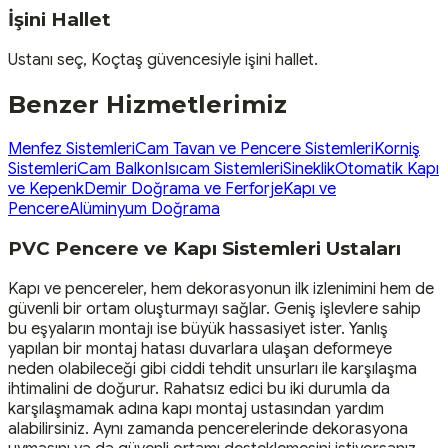
İşini Hallet
Ustanı seç, Koçtaş güvencesiyle işini hallet.
Benzer Hizmetlerimiz
Menfez Sistemleri
Cam Tavan ve Pencere Sistemleri
Korniş
Sistemleri
Cam Balkon
Isıcam Sistemleri
Sineklik
Otomatik Kapı
ve Kepenk
Demir Doğrama ve Ferforje
Kapı ve
Pencere
Alüminyum Doğrama
PVC Pencere ve Kapı Sistemleri Ustaları
Kapı ve pencereler, hem dekorasyonun ilk izlenimini hem de
güvenli bir ortam oluşturmayı sağlar. Geniş işlevlere sahip
bu eşyaların montajı ise büyük hassasiyet ister. Yanlış
yapılan bir montaj hatası duvarlara ulaşan deformeye
neden olabileceği gibi ciddi tehdit unsurları ile karşılaşma
ihtimalini de doğurur. Rahatsız edici bu iki durumla da
karşılaşmamak adına kapı montaj ustasından yardım
alabilirsiniz. Aynı zamanda pencerelerinde dekorasyona