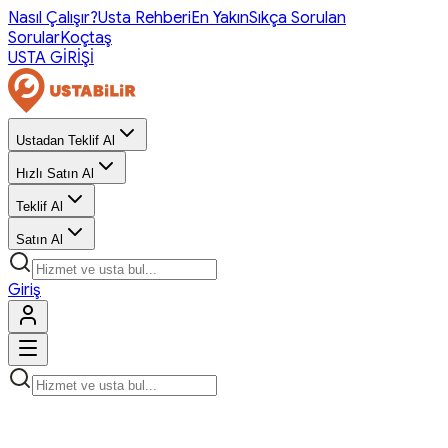
Nasıl Çalışır?
Usta Rehberi
En Yakın
Sıkça Sorulan
Sorular
Koçtaş
USTA GİRİŞİ
Ustadan Teklif Al
Hızlı Satın Al
Teklif Al
Satın Al
Giriş