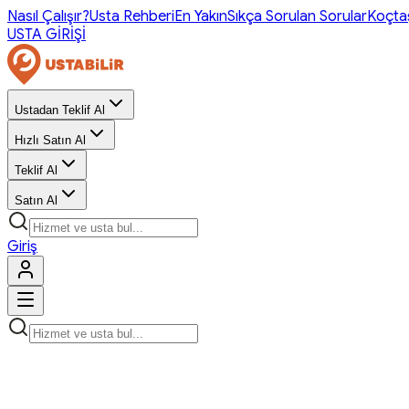
Nasıl Çalışır?
Usta Rehberi
En Yakın
Sıkça Sorulan Sorular
Koçta
USTA GİRİŞİ
Ustadan Teklif Al
Hızlı Satın Al
Teklif Al
Satın Al
Giriş