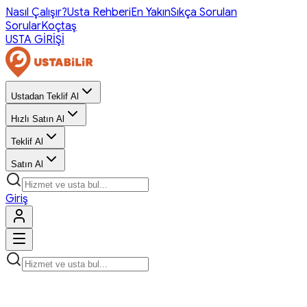
Nasıl Çalışır?
Usta Rehberi
En Yakın
Sıkça Sorulan
Sorular
Koçtaş
USTA GİRİŞİ
Ustadan Teklif Al
Hızlı Satın Al
Teklif Al
Satın Al
Giriş