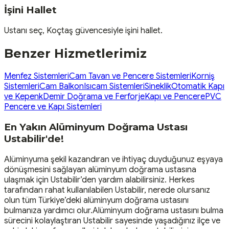
İşini Hallet
Ustanı seç, Koçtaş güvencesiyle işini hallet.
Benzer Hizmetlerimiz
Menfez Sistemleri
Cam Tavan ve Pencere Sistemleri
Korniş
Sistemleri
Cam Balkon
Isıcam Sistemleri
Sineklik
Otomatik Kapı
ve Kepenk
Demir Doğrama ve Ferforje
Kapı ve Pencere
PVC
Pencere ve Kapı Sistemleri
En Yakın Alüminyum Doğrama Ustası
Ustabilir'de!
Alüminyuma şekil kazandıran ve ihtiyaç duyduğunuz eşyaya
dönüşmesini sağlayan alüminyum doğrama ustasına
ulaşmak için Ustabilir’den yardım alabilirsiniz. Herkes
tarafından rahat kullanılabilen Ustabilir, nerede olursanız
olun tüm Türkiye’deki alüminyum doğrama ustasını
bulmanıza yardımcı olur.Alüminyum doğrama ustasını bulma
sürecini kolaylaştıran Ustabilir sayesinde yaşadığınız ilçe ve