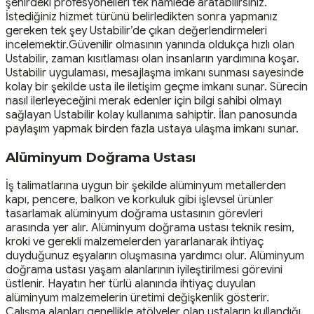
şehirdeki profesyonelleri tek hamlede aratabilirsiniz.
İstediğiniz hizmet türünü belirledikten sonra yapmanız
gereken tek şey Ustabilir’de çıkan değerlendirmeleri
incelemektir.Güvenilir olmasının yanında oldukça hızlı olan
Ustabilir, zaman kısıtlaması olan insanların yardımına koşar.
Ustabilir uygulaması, mesajlaşma imkanı sunması sayesinde
kolay bir şekilde usta ile iletişim geçme imkanı sunar. Sürecin
nasıl ilerleyeceğini merak edenler için bilgi sahibi olmayı
sağlayan Ustabilir kolay kullanıma sahiptir. İlan panosunda
paylaşım yapmak birden fazla ustaya ulaşma imkanı sunar.
Alüminyum Doğrama Ustası
İş talimatlarına uygun bir şekilde alüminyum metallerden
kapı, pencere, balkon ve korkuluk gibi işlevsel ürünler
tasarlamak alüminyum doğrama ustasının görevleri
arasında yer alır. Alüminyum doğrama ustası teknik resim,
kroki ve gerekli malzemelerden yararlanarak ihtiyaç
duyduğunuz eşyaların oluşmasına yardımcı olur. Alüminyum
doğrama ustası yaşam alanlarının iyileştirilmesi görevini
üstlenir. Hayatın her türlü alanında ihtiyaç duyulan
alüminyum malzemelerin üretimi değişkenlik gösterir.
Çalışma alanları genellikle atölyeler olan ustaların kullandığı