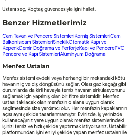
Ustanı seç, Koçtaş güvencesiyle işini hallet.
Benzer Hizmetlerimiz
Cam Tavan ve Pencere Sistemleri
Korniş Sistemleri
Cam
Balkon
Isıcam Sistemleri
Sineklik
Otomatik Kapı ve
Kepenk
Demir Doğrama ve Ferforje
Kapı ve Pencere
PVC
Pencere ve Kapı Sistemleri
Alüminyum Doğrama
Menfez Ustaları
Menfez sistemi evdeki veya herhangi bir mekandaki kötü
havanın iç ve dış döngüsünü sağlar. Olası gaz kaçağı gibi
durumlarda da kirli havayla temiz havanın sirkülasyonunu
sağlamak için yapılmış olan bir filtre sistemidir. Menfez
ustası takılacak olan menfezin o alana uygun olarak
seçilmesinde size yardımcı olur. Her menfezin kapaklarının
açısı aynı şekilde tasarlanmamıştır. Evinizde, iş yerinizde
kullanacağınız yere uygun olarak menfez sistemlerindeki
işinizi temiz ve hızlı şekilde yaptırmak istiyorsanız, Ustabilir
platformundan işini en iyi şekilde yapan menfez ustaları ile