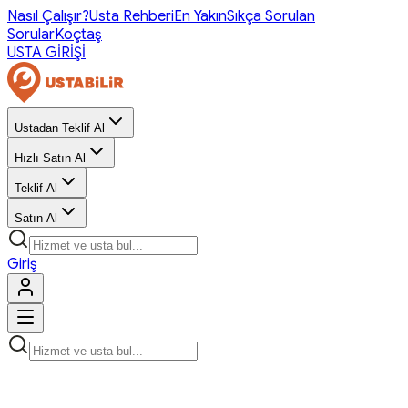
Nasıl Çalışır?
Usta Rehberi
En Yakın
Sıkça Sorulan
Sorular
Koçtaş
USTA GİRİŞİ
Ustadan Teklif Al
Hızlı Satın Al
Teklif Al
Satın Al
Giriş