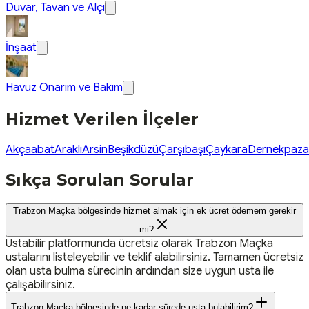
Duvar, Tavan ve Alçı
İnşaat
Havuz Onarım ve Bakım
Hizmet Verilen İlçeler
Akçaabat
Araklı
Arsin
Beşikdüzü
Çarşıbaşı
Çaykara
Dernekpaza
Sıkça Sorulan Sorular
Trabzon Maçka bölgesinde hizmet almak için ek ücret ödemem gerekir
mi?
Ustabilir platformunda ücretsiz olarak Trabzon Maçka
ustalarını listeleyebilir ve teklif alabilirsiniz. Tamamen ücretsiz
olan usta bulma sürecinin ardından size uygun usta ile
çalışabilirsiniz.
Trabzon Maçka bölgesinde ne kadar sürede usta bulabilirim?