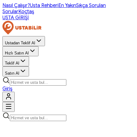
Nasıl Çalışır?
Usta Rehberi
En Yakın
Sıkça Sorulan
Sorular
Koçtaş
USTA GİRİŞİ
Ustadan Teklif Al
Hızlı Satın Al
Teklif Al
Satın Al
Giriş