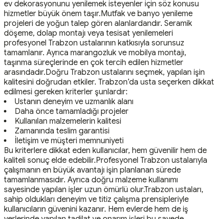
ev dekorasyonunu yenilemek isteyenler için söz konusu
hizmetler büyük önem taşır.Mutfak ve banyo yenileme
projeleri de yoğun talep gören alanlardandır. Seramik
döşeme, dolap montajı veya tesisat yenilemeleri
profesyonel Trabzon ustalarının katkısıyla sorunsuz
tamamlanır. Ayrıca marangozluk ve mobilya montajı,
taşınma süreçlerinde en çok tercih edilen hizmetler
arasındadır.Doğru Trabzon ustalarını seçmek, yapılan işin
kalitesini doğrudan etkiler. Trabzon’da usta seçerken dikkat
edilmesi gereken kriterler şunlardır:
Ustanın deneyim ve uzmanlık alanı
Daha önce tamamladığı projeler
Kullanılan malzemelerin kalitesi
Zamanında teslim garantisi
İletişim ve müşteri memnuniyeti
Bu kriterlere dikkat eden kullanıcılar, hem güvenilir hem de
kaliteli sonuç elde edebilir.Profesyonel Trabzon ustalarıyla
çalışmanın en büyük avantajı işin planlanan sürede
tamamlanmasıdır. Ayrıca doğru malzeme kullanımı
sayesinde yapılan işler uzun ömürlü olur.Trabzon ustaları,
sahip oldukları deneyim ve titiz çalışma prensipleriyle
kullanıcıların güvenini kazanır. Hem evlerde hem de iş
yerlerinde yapılan tadilat ve onarım işleri bu sayede