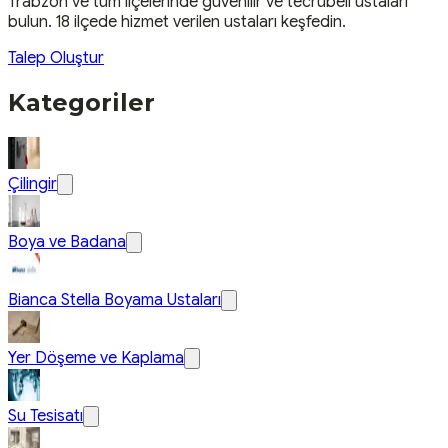
Trabzon
ve tüm ilçelerinde güvenilir ve tecrübeli ustaları
bulun.
18 ilçede hizmet verilen ustaları keşfedin.
Talep Oluştur
Kategoriler
Çilingir
Boya ve Badana
Bianca Stella Boyama Ustaları
Yer Döşeme ve Kaplama
Su Tesisatı