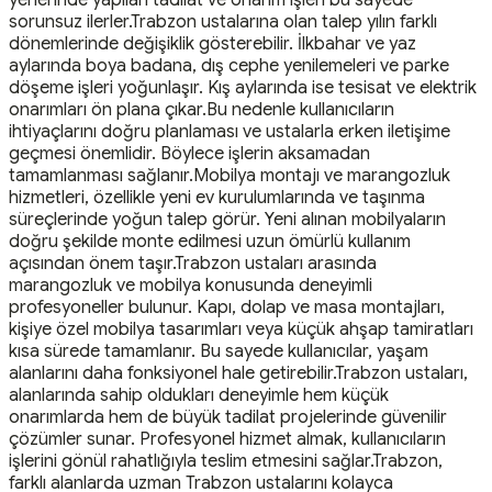
sorunsuz ilerler.Trabzon ustalarına olan talep yılın farklı
dönemlerinde değişiklik gösterebilir. İlkbahar ve yaz
aylarında boya badana, dış cephe yenilemeleri ve parke
döşeme işleri yoğunlaşır. Kış aylarında ise tesisat ve elektrik
onarımları ön plana çıkar.Bu nedenle kullanıcıların
ihtiyaçlarını doğru planlaması ve ustalarla erken iletişime
geçmesi önemlidir. Böylece işlerin aksamadan
tamamlanması sağlanır.Mobilya montajı ve marangozluk
hizmetleri, özellikle yeni ev kurulumlarında ve taşınma
süreçlerinde yoğun talep görür. Yeni alınan mobilyaların
doğru şekilde monte edilmesi uzun ömürlü kullanım
açısından önem taşır.Trabzon ustaları arasında
marangozluk ve mobilya konusunda deneyimli
profesyoneller bulunur. Kapı, dolap ve masa montajları,
kişiye özel mobilya tasarımları veya küçük ahşap tamiratları
kısa sürede tamamlanır. Bu sayede kullanıcılar, yaşam
alanlarını daha fonksiyonel hale getirebilir.Trabzon ustaları,
alanlarında sahip oldukları deneyimle hem küçük
onarımlarda hem de büyük tadilat projelerinde güvenilir
çözümler sunar. Profesyonel hizmet almak, kullanıcıların
işlerini gönül rahatlığıyla teslim etmesini sağlar.Trabzon,
farklı alanlarda uzman Trabzon ustalarını kolayca