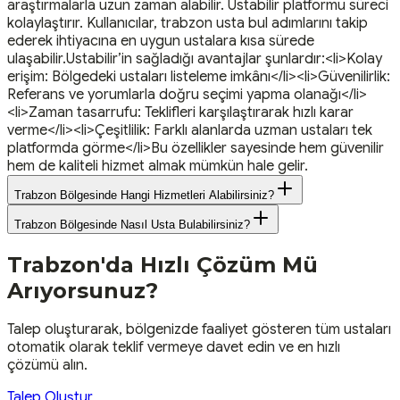
araştırmalarla uzun zaman alabilir. Ustabilir platformu süreci
kolaylaştırır. Kullanıcılar, trabzon usta bul adımlarını takip
ederek ihtiyacına en uygun ustalara kısa sürede
ulaşabilir.Ustabilir’in sağladığı avantajlar şunlardır:<li>Kolay
erişim: Bölgedeki ustaları listeleme imkânı</li><li>Güvenilirlik:
Referans ve yorumlarla doğru seçimi yapma olanağı</li>
<li>Zaman tasarrufu: Teklifleri karşılaştırarak hızlı karar
verme</li><li>Çeşitlilik: Farklı alanlarda uzman ustaları tek
platformda görme</li>Bu özellikler sayesinde hem güvenilir
hem de kaliteli hizmet almak mümkün hale gelir.
Trabzon Bölgesinde Hangi Hizmetleri Alabilirsiniz?
Trabzon Bölgesinde Nasıl Usta Bulabilirsiniz?
Trabzon
'da Hızlı Çözüm Mü
Arıyorsunuz?
Talep oluşturarak, bölgenizde faaliyet gösteren tüm ustaları
otomatik olarak teklif vermeye davet edin ve en hızlı
çözümü alın.
Talep Oluştur