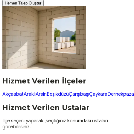
Hemen Talep Oluştur
Hizmet Verilen İlçeler
Akçaabat
Araklı
Arsin
Beşikdüzü
Çarşıbaşı
Çaykara
Dernekpaza
Hizmet Verilen Ustalar
İlçe seçimi yaparak ,seçtiğiniz konumdaki ustaları
görebilirsiniz.