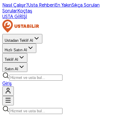
Nasıl Çalışır?
Usta Rehberi
En Yakın
Sıkça Sorulan
Sorular
Koçtaş
USTA GİRİŞİ
Ustadan Teklif Al
Hızlı Satın Al
Teklif Al
Satın Al
Giriş