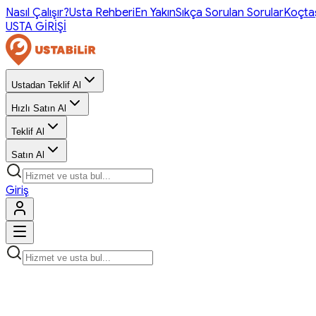
Nasıl Çalışır?
Usta Rehberi
En Yakın
Sıkça Sorulan Sorular
Koçta
USTA GİRİŞİ
Ustadan Teklif Al
Hızlı Satın Al
Teklif Al
Satın Al
Giriş