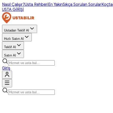
Nasıl Çalışır?
Usta Rehberi
En Yakın
Sıkça Sorulan Sorular
Koçta
USTA GİRİŞİ
Ustadan Teklif Al
Hızlı Satın Al
Teklif Al
Satın Al
Giriş