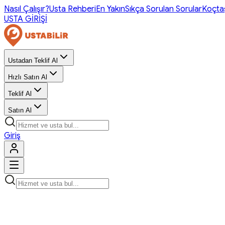
Nasıl Çalışır?
Usta Rehberi
En Yakın
Sıkça Sorulan Sorular
Koçta
USTA GİRİŞİ
Ustadan Teklif Al
Hızlı Satın Al
Teklif Al
Satın Al
Giriş