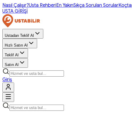
Nasıl Çalışır?
Usta Rehberi
En Yakın
Sıkça Sorulan Sorular
Koçta
USTA GİRİŞİ
Ustadan Teklif Al
Hızlı Satın Al
Teklif Al
Satın Al
Giriş