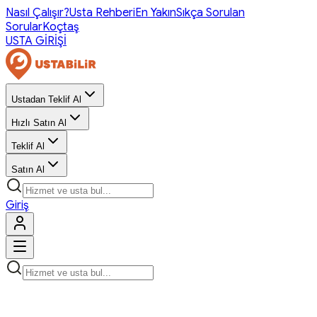
Nasıl Çalışır?
Usta Rehberi
En Yakın
Sıkça Sorulan
Sorular
Koçtaş
USTA GİRİŞİ
Ustadan Teklif Al
Hızlı Satın Al
Teklif Al
Satın Al
Giriş