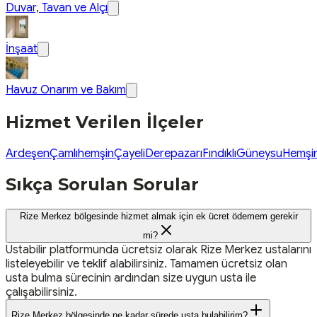
Duvar, Tavan ve Alçı
İnşaat
Havuz Onarım ve Bakım
Hizmet Verilen İlçeler
Ardeşen
Çamlıhemşin
Çayeli
Derepazarı
Fındıklı
Güneysu
Hemşi
Sıkça Sorulan Sorular
Rize Merkez bölgesinde hizmet almak için ek ücret ödemem gerekir
mi?
Ustabilir platformunda ücretsiz olarak Rize Merkez ustalarını
listeleyebilir ve teklif alabilirsiniz. Tamamen ücretsiz olan
usta bulma sürecinin ardından size uygun usta ile
çalışabilirsiniz.
Rize Merkez bölgesinde ne kadar sürede usta bulabilirim?