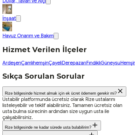
Duvar, Tavan ve Alçı
İnşaat
Havuz Onarım ve Bakım
Hizmet Verilen İlçeler
Ardeşen
Çamlıhemşin
Çayeli
Derepazarı
Fındıklı
Güneysu
Hemşi
Sıkça Sorulan Sorular
Rize bölgesinde hizmet almak için ek ücret ödemem gerekir mi?
Ustabilir platformunda ücretsiz olarak Rize ustalarını
listeleyebilir ve teklif alabilirsiniz. Tamamen ücretsiz olan
usta bulma sürecinin ardından size uygun usta ile
çalışabilirsiniz.
Rize bölgesinde ne kadar sürede usta bulabilirim?