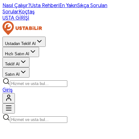
Nasıl Çalışır?
Usta Rehberi
En Yakın
Sıkça Sorulan
Sorular
Koçtaş
USTA GİRİŞİ
Ustadan Teklif Al
Hızlı Satın Al
Teklif Al
Satın Al
Giriş