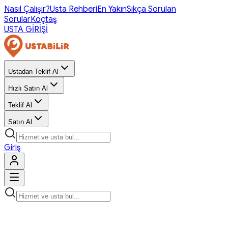
Nasıl Çalışır?
Usta Rehberi
En Yakın
Sıkça Sorulan
Sorular
Koçtaş
USTA GİRİŞİ
Ustadan Teklif Al
Hızlı Satın Al
Teklif Al
Satın Al
Giriş