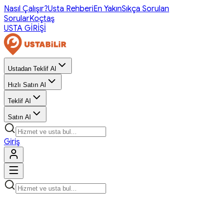
Nasıl Çalışır?
Usta Rehberi
En Yakın
Sıkça Sorulan
Sorular
Koçtaş
USTA GİRİŞİ
Ustadan Teklif Al
Hızlı Satın Al
Teklif Al
Satın Al
Giriş