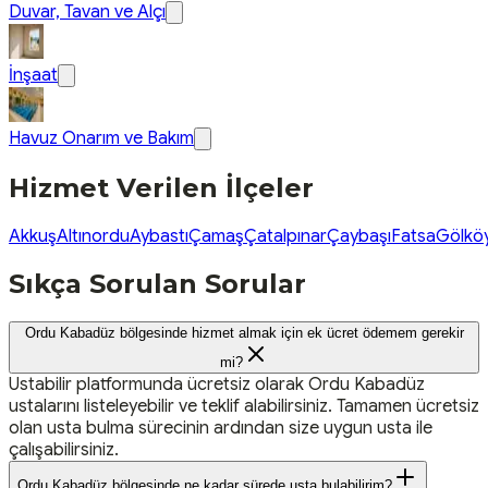
Duvar, Tavan ve Alçı
İnşaat
Havuz Onarım ve Bakım
Hizmet Verilen İlçeler
Akkuş
Altınordu
Aybastı
Çamaş
Çatalpınar
Çaybaşı
Fatsa
Gölkö
Sıkça Sorulan Sorular
Ordu Kabadüz bölgesinde hizmet almak için ek ücret ödemem gerekir
mi?
Ustabilir platformunda ücretsiz olarak Ordu Kabadüz
ustalarını listeleyebilir ve teklif alabilirsiniz. Tamamen ücretsiz
olan usta bulma sürecinin ardından size uygun usta ile
çalışabilirsiniz.
Ordu Kabadüz bölgesinde ne kadar sürede usta bulabilirim?