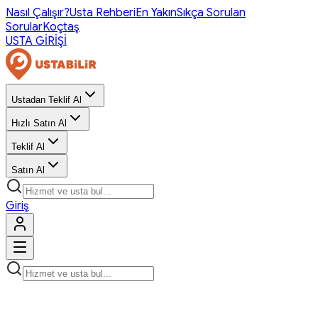
Nasıl Çalışır?
Usta Rehberi
En Yakın
Sıkça Sorulan
Sorular
Koçtaş
USTA GİRİŞİ
Ustadan Teklif Al
Hızlı Satın Al
Teklif Al
Satın Al
Giriş