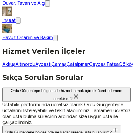
Duvar, Tavan ve Alçı
İnşaat
Havuz Onarım ve Bakım
Hizmet Verilen İlçeler
Akkuş
Altınordu
Aybastı
Çamaş
Çatalpınar
Çaybaşı
Fatsa
Gölkö
Sıkça Sorulan Sorular
Ordu Gürgentepe bölgesinde hizmet almak için ek ücret ödemem
gerekir mi?
Ustabilir platformunda ücretsiz olarak Ordu Gürgentepe
ustalarını listeleyebilir ve teklif alabilirsiniz. Tamamen ücretsiz
olan usta bulma sürecinin ardından size uygun usta ile
çalışabilirsiniz.
Ordu Gürgentepe bölgesinde ne kadar sürede usta bulabilirim?