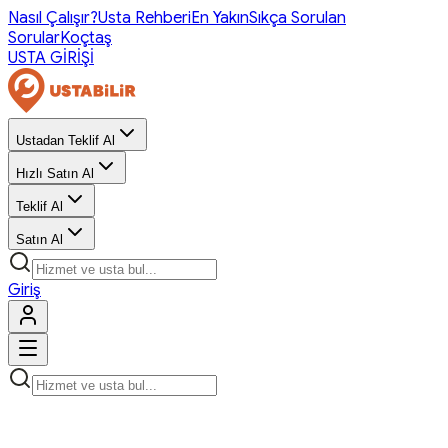
Nasıl Çalışır?
Usta Rehberi
En Yakın
Sıkça Sorulan
Sorular
Koçtaş
USTA GİRİŞİ
Ustadan Teklif Al
Hızlı Satın Al
Teklif Al
Satın Al
Giriş