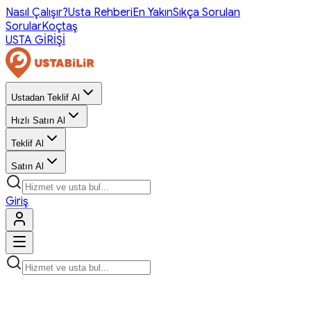
Nasıl Çalışır?
Usta Rehberi
En Yakın
Sıkça Sorulan
Sorular
Koçtaş
USTA GİRİŞİ
Ustadan Teklif Al
Hızlı Satın Al
Teklif Al
Satın Al
Giriş