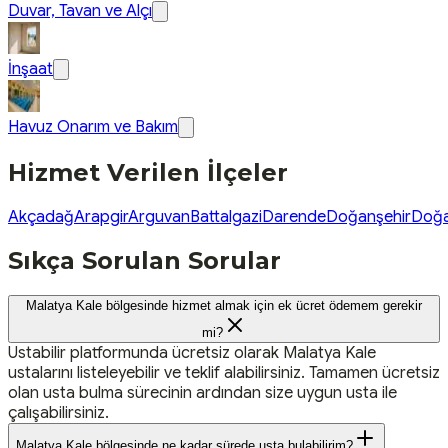
Duvar, Tavan ve Alçı
İnşaat
Havuz Onarım ve Bakım
Hizmet Verilen İlçeler
Akçadağ
Arapgir
Arguvan
Battalgazi
Darende
Doğanşehir
Doğa
Sıkça Sorulan Sorular
Malatya Kale bölgesinde hizmet almak için ek ücret ödemem gerekir
mi?
Ustabilir platformunda ücretsiz olarak Malatya Kale
ustalarını listeleyebilir ve teklif alabilirsiniz. Tamamen ücretsiz
olan usta bulma sürecinin ardından size uygun usta ile
çalışabilirsiniz.
Malatya Kale bölgesinde ne kadar sürede usta bulabilirim?