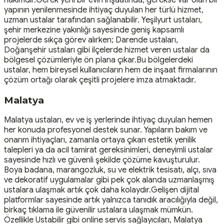
yapının yenilenmesinde ihtiyaç duyulan her türlü hizmet,
uzman ustalar tarafından sağlanabilir. Yeşilyurt ustaları,
şehir merkezine yakınlığı sayesinde geniş kapsamlı
projelerde sıkça görev alırken; Darende ustaları,
Doğanşehir ustaları gibi ilçelerde hizmet veren ustalar da
bölgesel çözümleriyle ön plana çıkar.Bu bölgelerdeki
ustalar, hem bireysel kullanıcıların hem de inşaat firmalarının
çözüm ortağı olarak çeşitli projelere imza atmaktadır.
Malatya
Malatya ustaları, ev ve iş yerlerinde ihtiyaç duyulan hemen
her konuda profesyonel destek sunar. Yapıların bakım ve
onarım ihtiyaçları, zamanla ortaya çıkan estetik yenilik
talepleri ya da acil tamirat gereksinimleri, deneyimli ustalar
sayesinde hızlı ve güvenli şekilde çözüme kavuşturulur.
Boya badana, marangozluk, su ve elektrik tesisatı, alçı, sıva
ve dekoratif uygulamalar gibi pek çok alanda uzmanlaşmış
ustalara ulaşmak artık çok daha kolaydır.Gelişen dijital
platformlar sayesinde artık yalnızca tanıdık aracılığıyla değil,
birkaç tıklama ile güvenilir ustalara ulaşmak mümkün.
Özellikle Ustabilir gibi online servis sağlayıcıları, Malatya