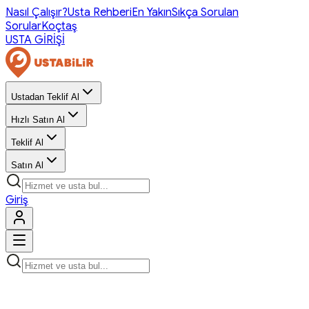
Nasıl Çalışır?
Usta Rehberi
En Yakın
Sıkça Sorulan
Sorular
Koçtaş
USTA GİRİŞİ
Ustadan Teklif Al
Hızlı Satın Al
Teklif Al
Satın Al
Giriş