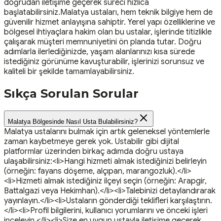
doğrudan iletişime geçerek süreci hızlıca
başlatabilirsiniz.Malatya ustaları, hem teknik bilgiye hem de
güvenilir hizmet anlayışına sahiptir. Yerel yapı özelliklerine ve
bölgesel ihtiyaçlara hakim olan bu ustalar, işlerinde titizlikle
çalışarak müşteri memnuniyetini ön planda tutar. Doğru
adımlarla ilerlediğinizde, yaşam alanlarınızı kısa sürede
istediğiniz görünüme kavuşturabilir, işlerinizi sorunsuz ve
kaliteli bir şekilde tamamlayabilirsiniz.
Sıkça Sorulan Sorular
Malatya Bölgesinde Nasıl Usta Bulabilirsiniz?
Malatya ustalarını bulmak için artık geleneksel yöntemlerle
zaman kaybetmeye gerek yok. Ustabilir gibi dijital
platformlar üzerinden birkaç adımda doğru ustaya
ulaşabilirsiniz:<li>Hangi hizmeti almak istediğinizi belirleyin
(örneğin: fayans döşeme, alçıpan, marangozluk).</li>
<li>Hizmeti almak istediğiniz ilçeyi seçin (örneğin: Arapgir,
Battalgazi veya Hekimhan).</li><li>Talebinizi detaylandırarak
yayınlayın.</li><li>Ustaların gönderdiği teklifleri karşılaştırın.
</li><li>Profil bilgilerini, kullanıcı yorumlarını ve önceki işleri
inceleyin.</li><li>Size en uygun ustayla iletişime geçerek