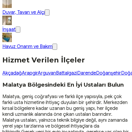
Duvar, Tavan ve Alçı
İnşaat
Havuz Onarım ve Bakım
Hizmet Verilen İlçeler
Akçadağ
Arapgir
Arguvan
Battalgazi
Darende
Doğanşehir
Doğa
Malatya Bölgesindeki En İyi Ustaları Bulun
Malatya, geniş coğrafyası ve farklı ilçe yapısıyla, pek çok
farklı usta hizmetine ihtiyaç duyulan bir şehirdir. Merkezden
kırsal bölgelere kadar uzanan bu geniş yapı, her ilçede
kendi uzmanlık alanında öne çıkan ustaları barındırır.
Malatya ustaları, yalnızca teknik bilgiye değil, aynı zamanda
yerel yapı tarzlarına ve bölgesel ihtiyaçlara da
hâkimdir.Gerek yeni bir evin inşaatında, gerekse var olan bir