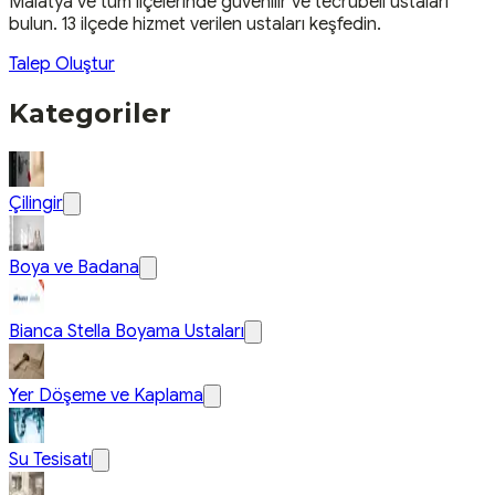
Malatya
ve tüm ilçelerinde güvenilir ve tecrübeli ustaları
bulun.
13 ilçede hizmet verilen ustaları keşfedin.
Talep Oluştur
Kategoriler
Çilingir
Boya ve Badana
Bianca Stella Boyama Ustaları
Yer Döşeme ve Kaplama
Su Tesisatı