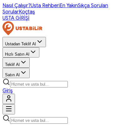
Nasıl Çalışır?
Usta Rehberi
En Yakın
Sıkça Sorulan
Sorular
Koçtaş
USTA GİRİŞİ
Ustadan Teklif Al
Hızlı Satın Al
Teklif Al
Satın Al
Giriş