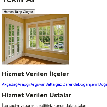
Hemen Talep Oluştur
Hizmet Verilen İlçeler
Akçadağ
Arapgir
Arguvan
Battalgazi
Darende
Doğanşehir
Doğa
Hizmet Verilen Ustalar
İlçe seçimi yaparak ,seçtiğiniz konumdaki ustaları