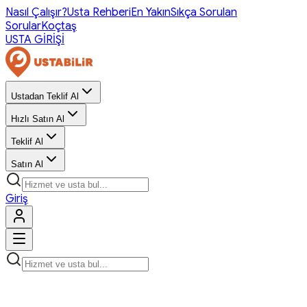
Nasıl Çalışır?
Usta Rehberi
En Yakın
Sıkça Sorulan
Sorular
Koçtaş
USTA GİRİŞİ
Ustadan Teklif Al
Hızlı Satın Al
Teklif Al
Satın Al
Giriş