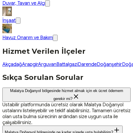
Duvar, Tavan ve Alçı
İnşaat
Havuz Onarım ve Bakım
Hizmet Verilen İlçeler
Akçadağ
Arapgir
Arguvan
Battalgazi
Darende
Doğanşehir
Doğa
Sıkça Sorulan Sorular
Malatya Doğanyol bölgesinde hizmet almak için ek ücret ödemem
gerekir mi?
Ustabilir platformunda ücretsiz olarak Malatya Doğanyol
ustalarını listeleyebilir ve teklif alabilirsiniz. Tamamen ücretsiz
olan usta bulma sürecinin ardından size uygun usta ile
çalışabilirsiniz.
Malatya Doğanyol bölgesinde ne kadar sürede usta bulabilirim?