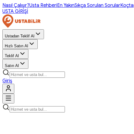
Nasıl Çalışır?
Usta Rehberi
En Yakın
Sıkça Sorulan Sorular
Koçta
USTA GİRİŞİ
Ustadan Teklif Al
Hızlı Satın Al
Teklif Al
Satın Al
Giriş