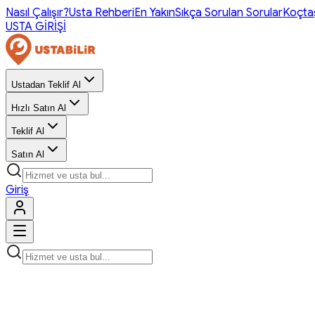
Nasıl Çalışır?
Usta Rehberi
En Yakın
Sıkça Sorulan Sorular
Koçta
USTA GİRİŞİ
Ustadan Teklif Al
Hızlı Satın Al
Teklif Al
Satın Al
Giriş