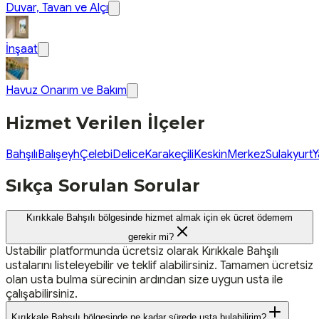
Duvar, Tavan ve Alçı
İnşaat
Havuz Onarım ve Bakım
Hizmet Verilen İlçeler
Bahşılı
Balışeyh
Çelebi
Delice
Karakeçili
Keskin
Merkez
Sulakyurt
Y
Sıkça Sorulan Sorular
Kırıkkale Bahşılı bölgesinde hizmet almak için ek ücret ödemem
gerekir mi?
Ustabilir platformunda ücretsiz olarak Kırıkkale Bahşılı
ustalarını listeleyebilir ve teklif alabilirsiniz. Tamamen ücretsiz
olan usta bulma sürecinin ardından size uygun usta ile
çalışabilirsiniz.
Kırıkkale Bahşılı bölgesinde ne kadar sürede usta bulabilirim?