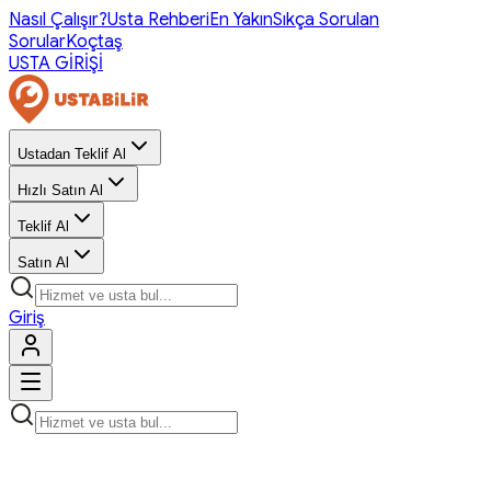
Nasıl Çalışır?
Usta Rehberi
En Yakın
Sıkça Sorulan
Sorular
Koçtaş
USTA GİRİŞİ
Ustadan Teklif Al
Hızlı Satın Al
Teklif Al
Satın Al
Giriş