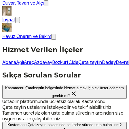
Duvar, Tavan ve Alçı
İnşaat
Havuz Onarım ve Bakım
Hizmet Verilen İlçeler
Abana
Ağlı
Araç
Azdavay
Bozkurt
Cide
Çatalzeytin
Daday
Devre
Sıkça Sorulan Sorular
Kastamonu Çatalzeytin bölgesinde hizmet almak için ek ücret ödemem
gerekir mi?
Ustabilir platformunda ücretsiz olarak Kastamonu
Çatalzeytin ustalarını listeleyebilir ve teklif alabilirsiniz.
Tamamen ücretsiz olan usta bulma sürecinin ardından size
uygun usta ile çalışabilirsiniz.
Kastamonu Çatalzeytin bölgesinde ne kadar sürede usta bulabilirim?