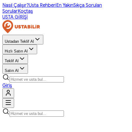
Nasıl Çalışır?
Usta Rehberi
En Yakın
Sıkça Sorulan
Sorular
Koçtaş
USTA GİRİŞİ
Ustadan Teklif Al
Hızlı Satın Al
Teklif Al
Satın Al
Giriş